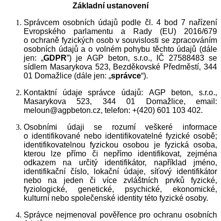
Základní ustanovení
Správcem osobních údajů podle čl. 4 bod 7 nařízení
Evropského parlamentu a Rady (EU) 2016/679
o ochraně fyzických osob v souvislosti se zpracováním
osobních údajů a o volném pohybu těchto údajů (dále
jen: „
GDPR
”) je
AGP beton, s.r.o.,
IČ 27588483 se
sídlem Masarykova 523, Bezděkovské Předměstí, 344
01 Domažlice
(dále jen: „
správce
“).
Kontaktní údaje správce údajů:
AGP beton, s.r.o.,
Masarykova 523, 344 01 Domažlice,
email:
meloun@agpbeton.cz,
telefon: +(420) 601 103 402.
Osobními údaji se rozumí veškeré informace
o identifikované nebo identifikovatelné fyzické osobě;
identifikovatelnou fyzickou osobou je fyzická osoba,
kterou lze přímo či nepřímo identifikovat, zejména
odkazem na určitý identifikátor, například jméno,
identifikační číslo, lokační údaje, síťový identifikátor
nebo na jeden či více zvláštních prvků fyzické,
fyziologické, genetické, psychické, ekonomické,
kulturní nebo společenské identity této fyzické osoby.
Správce nejmenoval pověřence pro ochranu osobních